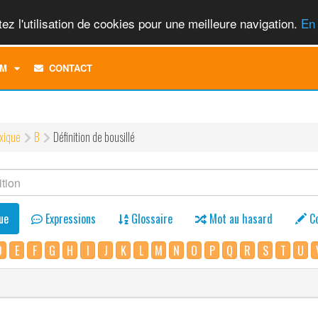
ez l'utilisation de cookies pour une meilleure navigation.
En 
TOGGLE
M
CONTACT
DROPDOWN
MENU
xique
B
Définition de bousillé
ue
Expressions
Glossaire
Mot au hasard
C
D
E
F
G
H
I
J
K
L
M
N
O
P
Q
R
S
T
U