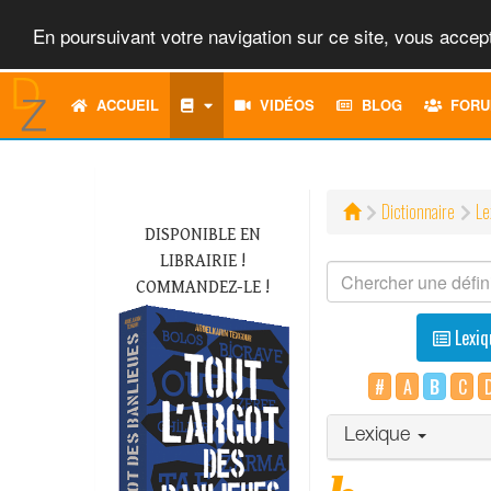
En poursuivant votre navigation sur ce site, vous accept
ACCUEIL
VIDÉOS
BLOG
FORU
Dictionnaire
Le
DISPONIBLE EN
LIBRAIRIE !
COMMANDEZ-LE !
Lexiq
#
A
B
C
Lexique