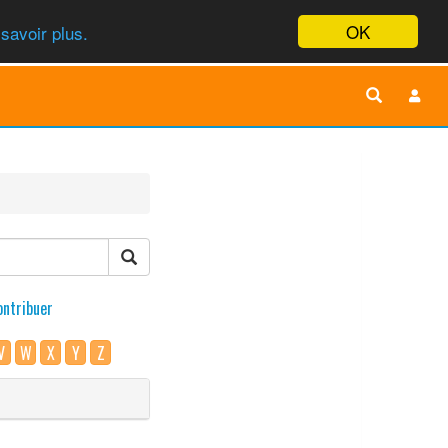
OK
savoir plus.
ontribuer
V
W
X
Y
Z