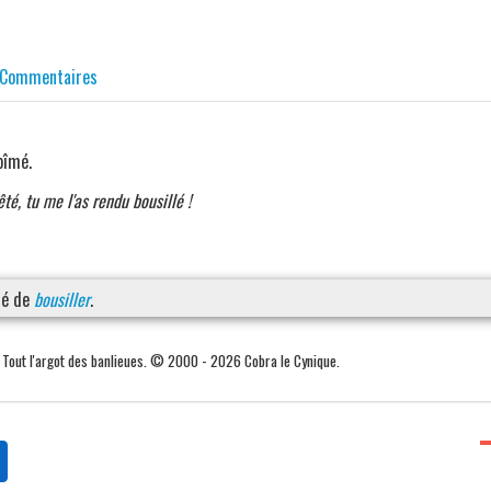
Commentaires
bîmé.
êté, tu me l'as rendu bousillé !
sé de
bousiller
.
. Tout l'argot des banlieues. © 2000 - 2026 Cobra le Cynique.