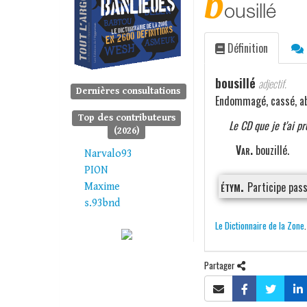
b
ousillé
Définition
bousillé
adjectif.
Dernières consultations
Endommagé, cassé, a
Top des contributeurs
Le CD que je t'ai pr
(2026)
Var.
bouzillé.
Narvalo93
PION
étym.
Participe pas
Maxime
s.93bnd
Le Dictionnaire de la Zone
Partager