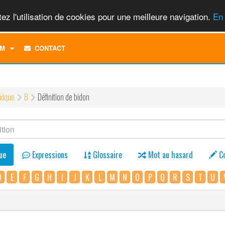
ez l'utilisation de cookies pour une meilleure navigation.
En 
TOGGLE
M
CONTACT
DROPDOWN
MENU
xique
B
Définition de bidon
ue
Expressions
Glossaire
Mot au hasard
C
D
E
F
G
H
I
J
K
L
M
N
O
P
Q
R
S
T
U