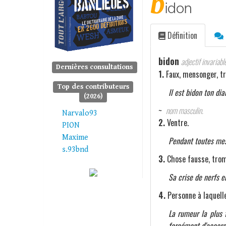
b
idon
Définition
bidon
adjectif invariabl
Dernières consultations
1.
Faux, mensonger, t
Top des contributeurs
Il est bidon ton dia
(2026)
~
nom masculin.
Narvalo93
2.
Ventre.
PION
Maxime
Pendant toutes mes
s.93bnd
3.
Chose fausse, tro
Sa crise de nerfs en
4.
Personne à laquell
La rumeur la plus 
forcément d'accord