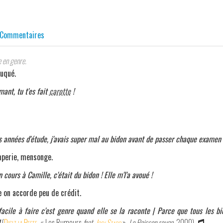
Commentaires
e en genre.
ruqué.
mant, tu t'es fait
carotte
!
 années d'étude, j'avais super mal au bidon avant de passer chaque examen 
mperie, mensonge.
 cours à Camille, c'était du bidon ! Elle m'l'a avoué !
e on accorde peu de crédit.
facile à faire c'est genre quand elle se la raconte | Parce que tous les b
(
Disiz la Peste
, « Les Rumeurs
feat.
Joey Starr
»,
Le Poisson rouge
, 2000)
.