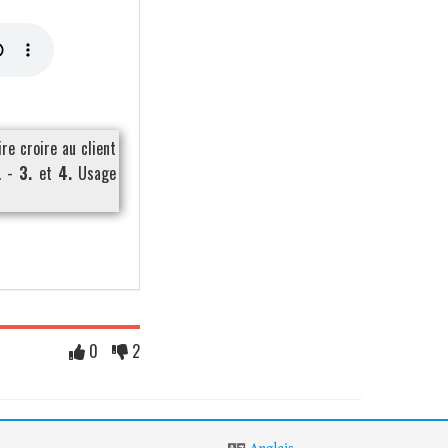
re croire au client
. -
3.
et
4.
Usage
0
2