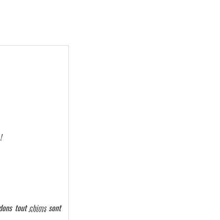
!
idons tout
chims
sont