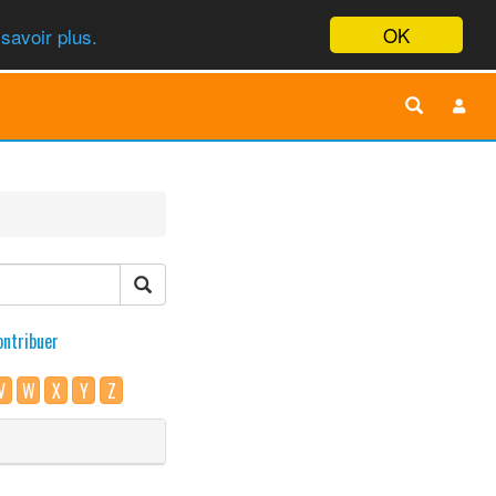
OK
savoir plus.
ontribuer
V
W
X
Y
Z