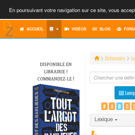
En poursuivant votre navigation sur ce site, vous accept
ACCUEIL
VIDÉOS
BLOG
FORU
Dictionnaire
Le
DISPONIBLE EN
LIBRAIRIE !
COMMANDEZ-LE !
Lexiq
#
A
B
C
Lexique