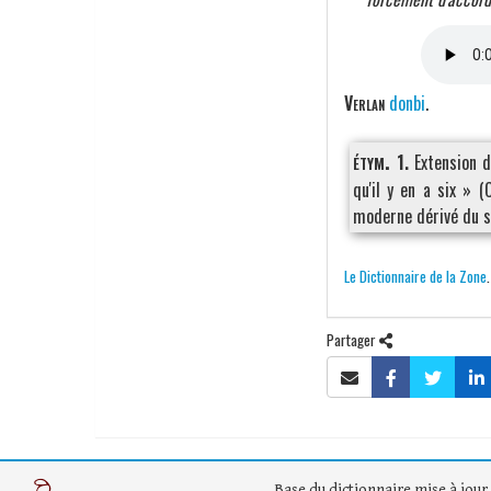
Verlan
donbi
.
étym.
1.
Extension d
qu'il y en a six » (
moderne dérivé du 
Le Dictionnaire de la Zone
Partager
Base du dictionnaire mise à jour 