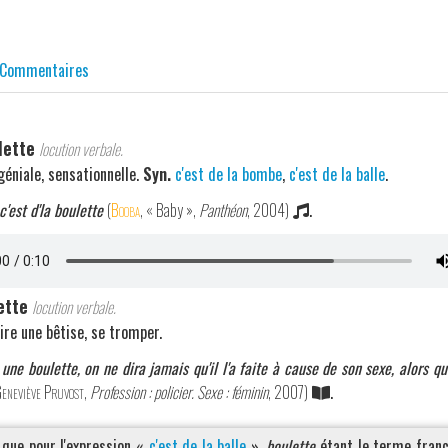
Commentaires
lette
locution verbale.
géniale, sensationnelle.
Syn.
c'est de la bombe
,
c'est de la balle
.
'est d'la boulette
(
Booba
, « Baby »,
Panthéon
, 2004)
.
ette
locution verbale.
aire une bêtise, se tromper.
ne boulette, on ne dira jamais qu'il l'a faite à cause de son sexe, alors q
eneviève Pruvost
,
Profession : policier. Sexe : féminin
, 2007)
.
que pour l'expression «
c'est de la balle
»,
boulette
étant le terme franc