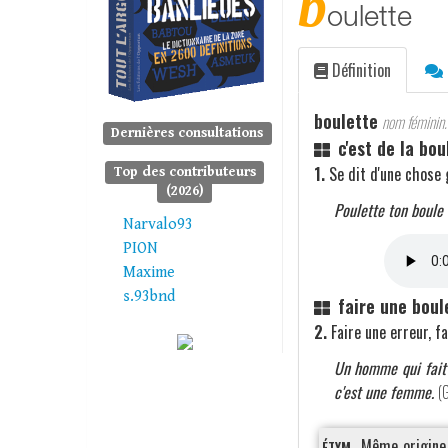
b
oulette
Définition
boulette
nom féminin.
Dernières consultations
c'est de la bou
1.
Se dit d'une chose 
Top des contributeurs
(2026)
Poulette ton boule c
Narvalo93
PION
Maxime
s.93bnd
faire une boul
2.
Faire une erreur, f
Un homme qui fait u
c'est une femme.
(
G
étym.
Même origine 