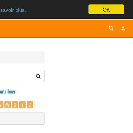
OK
savoir plus.
ontribuer
V
W
X
Y
Z