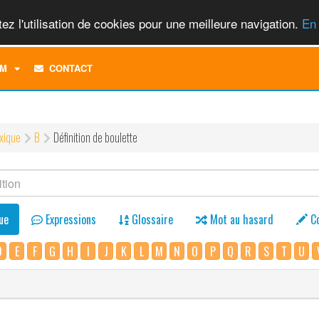
ez l'utilisation de cookies pour une meilleure navigation.
En 
TOGGLE
M
CONTACT
DROPDOWN
MENU
xique
B
Définition de boulette
ue
Expressions
Glossaire
Mot au hasard
C
D
E
F
G
H
I
J
K
L
M
N
O
P
Q
R
S
T
U