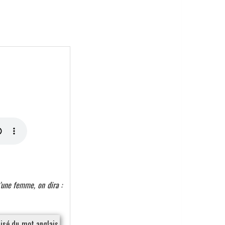
u'une femme, on dira :
isé du mot anglais