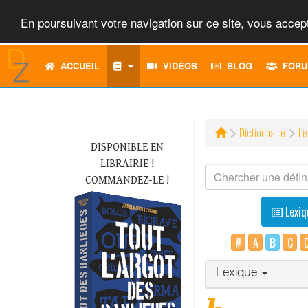
En poursuivant votre navigation sur ce site, vous accept
ACCUEIL
VIDÉOS
BLOG
FORU
Dictionnaire
Le
DISPONIBLE EN
LIBRAIRIE !
COMMANDEZ-LE !
Lexiq
#
A
B
C
Lexique