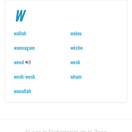
W
wallah
walou
wannagain
wèche
weed
wesh
wesh-wesh
wham
wouallah