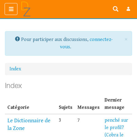
Toggle
Toggle
navigation
navigation
×
Pour participer aux discussions,
connectez-
vous
.
Index
Index
Dernier
Catégorie
Sujets
Messages
message
Le Dictionnaire de
3
7
penché sur
le profil?
la Zone
(Cobra le