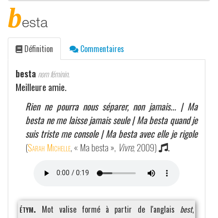
b
esta
Définition
Commentaires
besta
nom féminin.
Meilleure amie.
Rien ne pourra nous séparer, non jamais... | Ma
besta ne me laisse jamais seule | Ma besta quand je
suis triste me console | Ma besta avec elle je rigole
(
Sarah Michelle
, « Ma besta »,
Vivre
, 2009)
.
étym.
Mot valise formé à partir de l'anglais
best
,