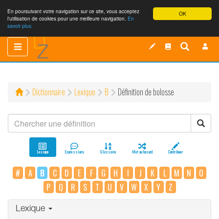
En poursuivant votre navigation sur ce site, vous acceptez
OK
l'utilisation de cookies pour une meilleure navigation.
En
savoir plus.
Toggle
Toggle
navigation
navigation
Dictionnaire
Lexique
B
Définition de bolosse
Lexique
Expressions
Glossaire
Mot au hasard
Contribuer
#
A
B
C
D
E
F
G
H
I
J
K
L
M
N
O
P
Q
R
S
T
U
V
W
X
Y
Z
Lexique