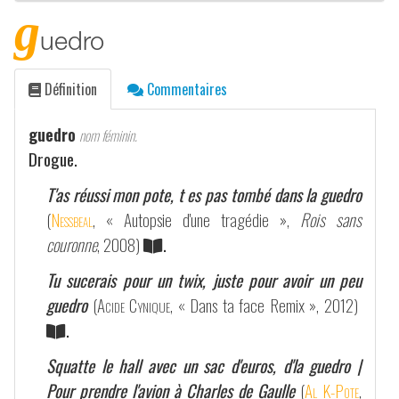
g
uedro
Définition
Commentaires
guedro
nom féminin.
Drogue.
T'as réussi mon pote, t es pas tombé dans la guedro
(
Nessbeal
, « Autopsie d'une tragédie »,
Rois sans
couronne
, 2008)
.
Tu sucerais pour un twix, juste pour avoir un peu
guedro
(
Acide Cynique
, « Dans ta face Remix », 2012)
.
Squatte le hall avec un sac d'euros, d'la guedro |
Pour prendre l'avion à Charles de Gaulle
(
Al K-Pote
,