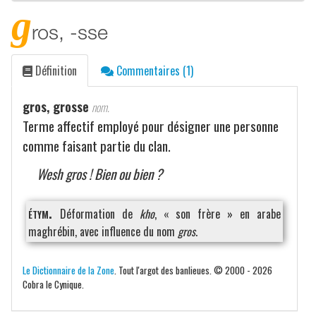
g
ros, -sse
Définition
Commentaires (1)
gros, grosse
nom.
Terme affectif employé pour désigner une personne
comme faisant partie du clan.
Wesh gros ! Bien ou bien ?
étym.
Déformation de
kho
, « son frère » en arabe
maghrébin, avec influence du nom
gros
.
Le Dictionnaire de la Zone
. Tout l'argot des banlieues. © 2000 - 2026
Cobra le Cynique.