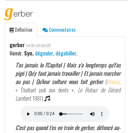
g
erber
Définition
Commentaires
gerber
verbe intransitif.
Vomir.
Syn.
dégeuler
,
dégobiller
.
T'as jamais lu l'Capital | Mais y'a longtemps qu't'as
pigé | Qu'y faut jamais travailler | Et jamais marcher
au pas | Qu'leur culture nous fait gerber
(
Renaud
,
« Étudiant poil aux dents »,
Le Retour de Gérard
Lambert
, 1981)
.
C'est pas quand t'es en train de gerber, défoncé au-