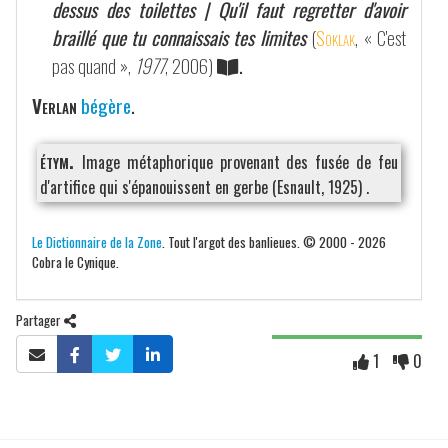
dessus des toilettes | Qu'il faut regretter d'avoir
braillé que tu connaissais tes limites
(
Soklak
, « C'est
pas quand »,
1977
, 2006)
.
Verlan
bégère
.
étym.
Image métaphorique provenant des fusée de feu
d'artifice qui s'épanouissent en gerbe (Esnault, 1925) .
Le Dictionnaire de la Zone
. Tout l'argot des banlieues. © 2000 - 2026
Cobra le Cynique.
Partager
1
0