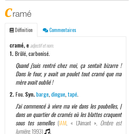
c
ramé
Définition
Commentaires
cramé, e
adjectif et nom.
1.
Brûlé, carbonisé.
Quand j'suis rentré chez moi, ça sentait bizarre !
Dans le four, y avait un poulet tout cramé que ma
mère avait oublié !
2.
Fou.
Syn.
barge
,
dingue
,
tapé
.
J'ai commencé à vivre ma vie dans les poubelles, |
dans un quartier de cramés où les blattes craquent
sous tes semelles
(
IAM
, « L'Aimant »,
Ombre est
lumière
, 1993)
.