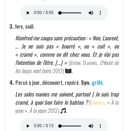
3.
Ivre, soûl.
Manfred me coupa sans précaution : « Non, Laurent,
… Je ne suis pas « bourré », ou « cuit », ou
« cramé », comme on dit chez vous. Et je n'ai pas
l'intention de l'être. […] »
(
Jérôme Duhamel
,
L'Heure où
les loups vont boire
, 2012)
.
4.
Percé à jour, découvert, repéré.
Syn.
grillé
.
Les sales manies me suivent, partout | Je suis trop
cramé, à quoi bon faire le babtou ?
(
Canardo
, « À la
youv »,
À la youv
, 2012)
.