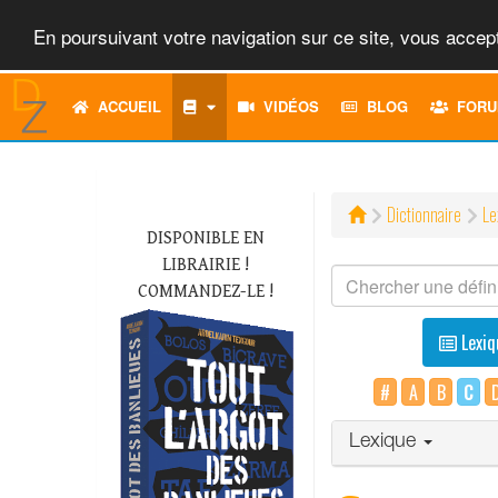
En poursuivant votre navigation sur ce site, vous accept
ACCUEIL
VIDÉOS
BLOG
FORU
Dictionnaire
Le
DISPONIBLE EN
LIBRAIRIE !
COMMANDEZ-LE !
Lexiq
#
A
B
C
Lexique