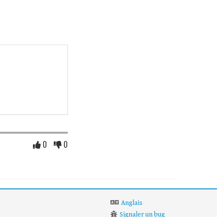
0
0
Anglais
Signaler un bug