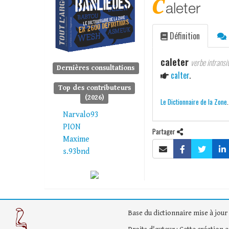
c
aleter
Définition
caleter
verbe intransit
Dernières consultations
calter
.
Top des contributeurs
(2026)
Le Dictionnaire de la Zone
Narvalo93
PION
Partager
Maxime
s.93bnd
Base du dictionnaire mise à jour 