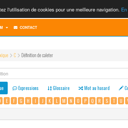
ez l'utilisation de cookies pour une meilleure navigation.
En 
TOGGLE
M
CONTACT
DROPDOWN
MENU
xique
C
Définition de caleter
ue
Expressions
Glossaire
Mot au hasard
C
D
E
F
G
H
I
J
K
L
M
N
O
P
Q
R
S
T
U