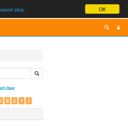
OK
savoir plus.
ontribuer
V
W
X
Y
Z