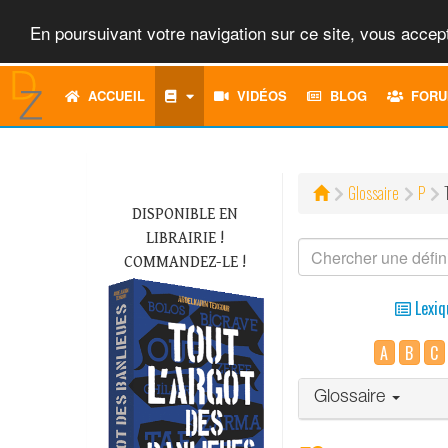
En poursuivant votre navigation sur ce site, vous accept
ACCUEIL
VIDÉOS
BLOG
FORU
Glossaire
P
DISPONIBLE EN
LIBRAIRIE !
COMMANDEZ-LE !
Lexiq
A
B
C
Glossaire