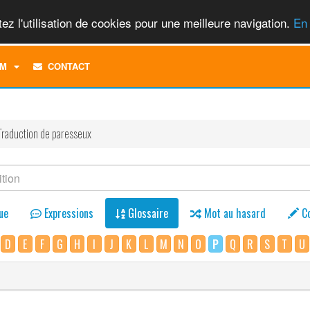
ez l'utilisation de cookies pour une meilleure navigation.
En 
TOGGLE
M
CONTACT
DROPDOWN
MENU
Traduction de paresseux
ue
Expressions
Glossaire
Mot au hasard
C
D
E
F
G
H
I
J
K
L
M
N
O
P
Q
R
S
T
U