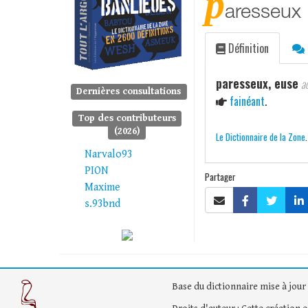
p
aresseux
Définition
paresseux, euse
ad
Dernières consultations
fainéant
.
Top des contributeurs
(2026)
Le Dictionnaire de la Zone
Narvalo93
PION
Partager
Maxime
s.93bnd
Base du dictionnaire mise à jour 