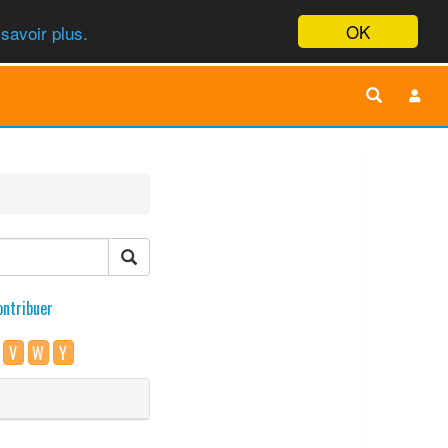
OK
savoir plus.
ontribuer
V
W
Y