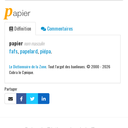
p
apier
Définition
Commentaires
papier
nom masculin
fafs
,
papelard
,
piépa
.
Le Dictionnaire de la Zone
. Tout l'argot des banlieues. © 2000 - 2026
Cobra le Cynique.
Partager