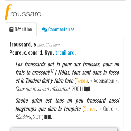
f
roussard
Définition
Commentaires
froussard, e
adjectif et nom.
Peureux, couard.
Syn.
trouillard
.
Les froussards ont la peur aux trousses, pour un
[1]
frais te crassent
| Hélas, tous sont dans la fosse
et le Tandem doit y faire face
(
Tandem
, « Accusateur »,
Ceux qui le savent m'écoutent
, 2001)
.
Sache qu'on est tous un peu froussard aussi
longtemps que dure la tempête
(
Sofiane
, « Outro »,
Blacklist
, 2011)
.