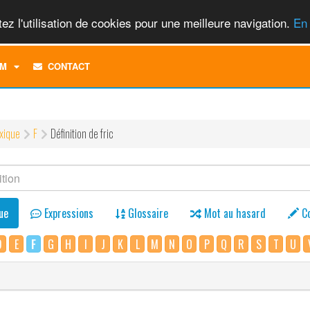
ez l'utilisation de cookies pour une meilleure navigation.
En 
TOGGLE
M
CONTACT
DROPDOWN
MENU
xique
F
Définition de fric
ue
Expressions
Glossaire
Mot au hasard
C
D
E
F
G
H
I
J
K
L
M
N
O
P
Q
R
S
T
U