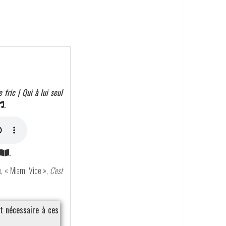
fric | Qui à lui seul
.
.
o
, « Miami Vice »,
C'est
nt nécessaire à ces