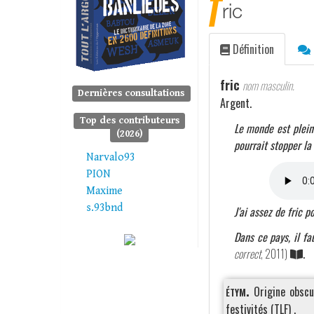
f
ric
Définition
fric
nom masculin.
Dernières consultations
Argent.
Top des contributeurs
Le monde est plein
(2026)
pourrait stopper la
Narvalo93
PION
Maxime
s.93bnd
J'ai assez de fric 
Dans ce pays, il fa
correct
, 2011)
.
étym.
Origine obscu
festivités (TLF) .