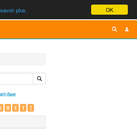
OK
savoir plus.
ontribuer
V
W
X
Y
Z