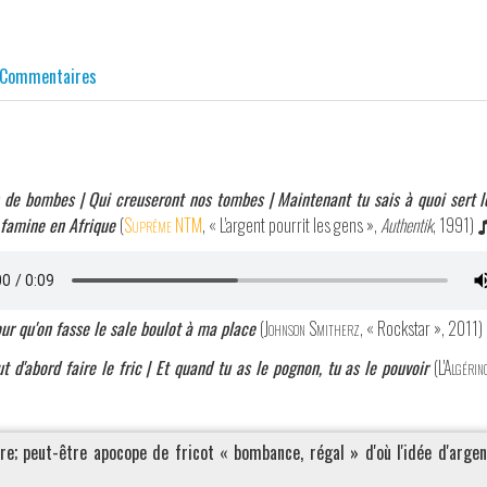
Commentaires
 de bombes | Qui creuseront nos tombes | Maintenant tu sais à quoi sert le 
 famine en Afrique
(
Suprême NTM
, « L'argent pourrit les gens »,
Authentik
, 1991)
pour qu'on fasse le sale boulot à ma place
(
Johnson Smitherz
, « Rockstar », 2011)
ut d'abord faire le fric | Et quand tu as le pognon, tu as le pouvoir
(
L'Algérin
re; peut-être apocope de fricot « bombance, régal » d'où l'idée d'arge