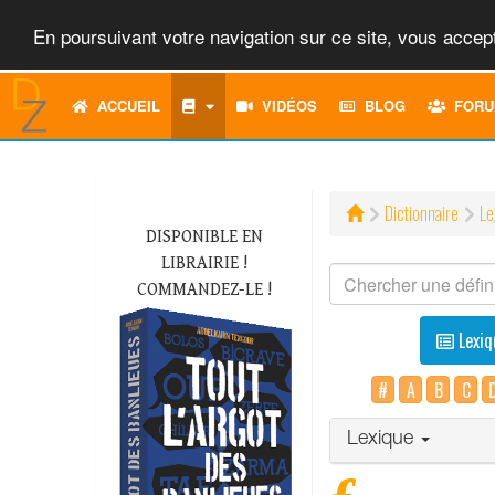
En poursuivant votre navigation sur ce site, vous accept
ACCUEIL
VIDÉOS
BLOG
FORU
Dictionnaire
Le
DISPONIBLE EN
LIBRAIRIE !
COMMANDEZ-LE !
Lexiq
#
A
B
C
Lexique