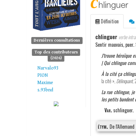
c
hlinguer
Définition
chlinguer
verbe intran
Dernières consultations
Sentir mauvais, puer.
Top des contributeurs
J'trouve héroïque e
(2026)
| Qui chlingue com
Narvalo93
À la cité ça chling
PION
la cité »,
Délinquant
,
Maxime
s.93bnd
La rue chlingue, j
les petits bandent 
Var.
schlinguer.
étym.
De l'Allemand