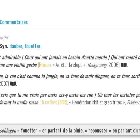
Commentaires
sitif.
Syn.
dauber
,
fouetter
.
t admirable | Ceux qui ont jamais eu besoin d'cette merde | Qui ont rejeté 
me une vieille gerbe
(
Renaud
, « Arrêter la clope »,
Rouge sang
, 2006)
.
ue, la rue c'est comme la jungle, on va tous devenir dingues, on va tous sortir
 2007)
.
e sais que tu me crois pas mais vas-y mate ma rue | Où tous les matelas p
devant la mafia russe
(
Hugo Boss (TSR)
, « Génération shit et grec frites »,
Flaque 
schlagen
« fouetter » en parlant de la pluie, « repousser » en parlant d'un 