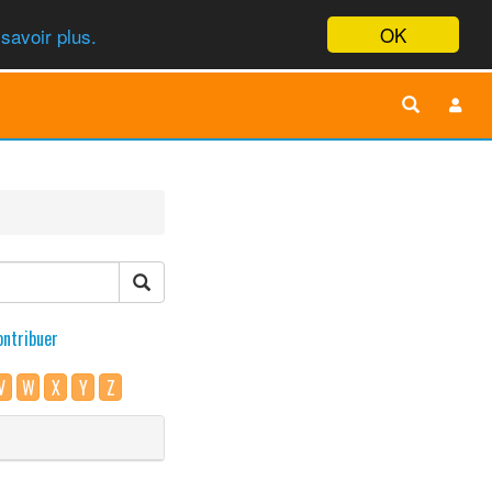
OK
savoir plus.
ontribuer
V
W
X
Y
Z