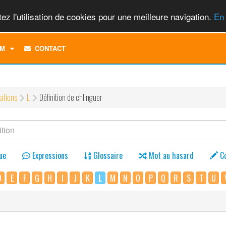
ez l'utilisation de cookies pour une meilleure navigation.
En 
TOGGLE
M
CONTACT
DROPDOWN
MENU
tations
L
Définition de chlinguer
ue
Expressions
Glossaire
Mot au hasard
C
D
E
F
G
H
I
J
K
L
M
N
O
P
Q
R
S
T
U