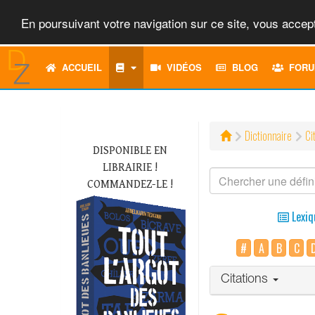
En poursuivant votre navigation sur ce site, vous accept
ACCUEIL
VIDÉOS
BLOG
FORU
Dictionnaire
Ci
DISPONIBLE EN
LIBRAIRIE !
COMMANDEZ-LE !
Lexiq
#
A
B
C
Citations