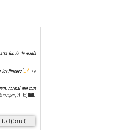
cette fumée du diable
 les flingues
(
LIM
, « À
uent, normal que tous
de samples
, 2008)
.
fusil (Esnault) .