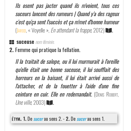
Ils osent pas jacter quand ils m'voient, tous ces
suceurs lancent des rumeurs | Quand y'a des rageux
c'est qu'ça sent l'succès et ça m'met d'bonne humeur
(
Jarod
, « Voyelle »,
En attendant la frappe
, 2012)
.
suceuse
nom féminin.
2.
Femme qui pratique la fellation.
Il la traitait de salope, ou il lui murmurait à l'oreille
qu'elle était une bonne suceuse, il lui soufflait des
horreurs en la baisant, il lui était arrivé aussi de
l'attacher, et de la fouetter à l'aide d'une fine
ceinture en cuir. Elle en redemandait.
(
Denis Robert
,
Une ville
, 2003)
.
étym.
1.
De
sucer
au sens 2. -
2.
De
sucer
au sens 1.