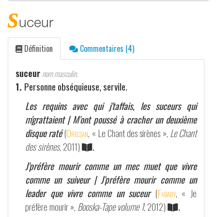
s
uceur
Définition
Commentaires (4)
suceur
nom masculin.
1.
Personne obséquieuse, servile.
Les requins avec qui j'taffais, les suceurs qui
m'grattaient | M'ont poussé à cracher un deuxième
disque raté
(
Orelsan
, « Le Chant des sirènes »,
Le Chant
des sirènes
, 2011)
.
J'préfère mourir comme un mec muet que vivre
comme un suiveur | J'préfère mourir comme un
leader que vivre comme un suceur
(
Fababy
, « Je
préfère mourir »,
Booska-Tape volume 1
, 2012)
.