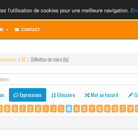
ez l'utilisation de cookies pour une meilleure navigation.
En 
TOGGLE
M
CONTACT
DROPDOWN
MENU
pressions
M
Définition de mère (ta)
ue
Expressions
Glossaire
Mot au hasard
C
C
D
E
F
G
H
I
J
L
M
N
O
P
Q
R
S
T
V