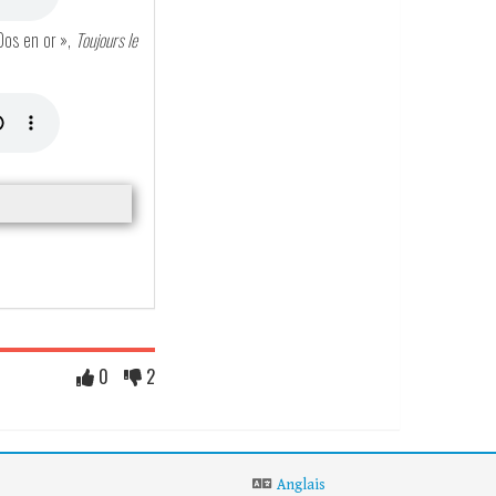
 Dos en or »,
Toujours le
0
2
Anglais