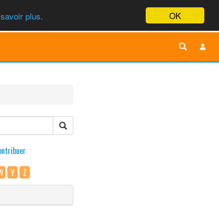
OK
savoir plus.
ontribuer
W
Y
Z