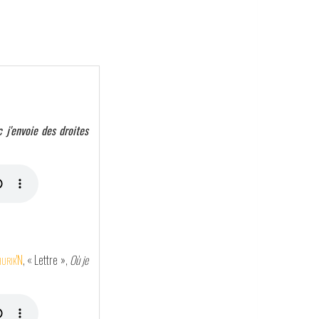
 j'envoie des droites
urik'N
, « Lettre »,
Où je