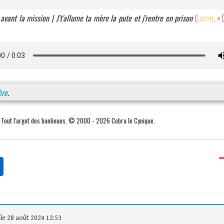
avant la mission | J't'allume ta mère la pute et j'rentre en prison
(
Lacrim
, «
ère
.
. Tout l'argot des banlieues. © 2000 - 2026 Cobra le Cynique.
le 28 août 2024 12:53