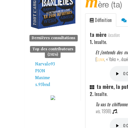
m
ère (ta)
Définition
ta mère
locution.
Dernières consultations
1.
Insulte.
Top des contributeurs
Et j'entends des m
(2026)
(
Lunik
, « Yako »,
Anak
Narvalo93
PION
Maxime
s.93bnd
ta mère, la pu
2.
Insulte.
Tu vas te chiffonner
vis
, 1998)
.