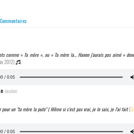
Commentaires
ots comme « Ta mère », ou « Ta mère la... Hannn j'aurais pas aimé » donc
in
, 2012)
.
te
locution.
 pour un "ta mère la pute" | Même si c'est pas vrai, je le sais, je l'ai fait
(
Sh