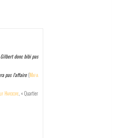
 Gilbert donc bibi pas
a pas l'affaire
(
Mafia
lif Hardcore
, « Quartier