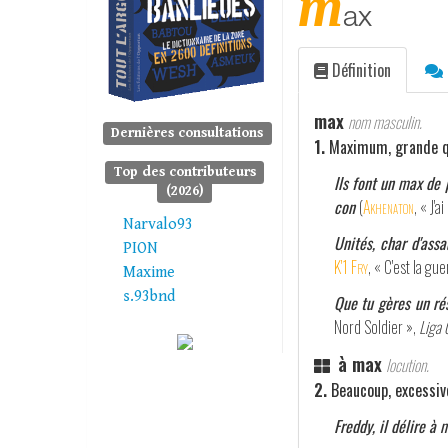
m
ax
Définition
max
nom masculin.
Dernières consultations
1.
Maximum, grande q
Top des contributeurs
Ils font un max de 
(2026)
con
(
Akhenaton
, « J'a
Narvalo93
Unités, char d'assa
PION
K'1 Fry
, « C'est la gu
Maxime
s.93bnd
Que tu gères un ré
Nord Soldier »,
Liga 
à max
locution.
2.
Beaucoup, excessi
Freddy, il délire à 