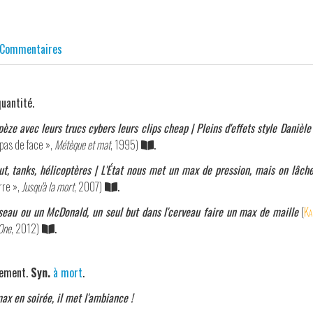
Commentaires
uantité.
pèze avec leurs trucs cybers leurs clips cheap | Pleins d'effets style Danièle
i pas de face »,
Métèque et mat
, 1995)
.
ut, tanks, hélicoptères | L'État nous met un max de pression, mais on lâcher
erre »,
Jusqu'à la mort
, 2007)
.
seau ou un McDonald, un seul but dans l'cerveau faire un max de maille
(
Ka
One
, 2012)
.
vement.
Syn.
à mort
.
max en soirée, il met l'ambiance !