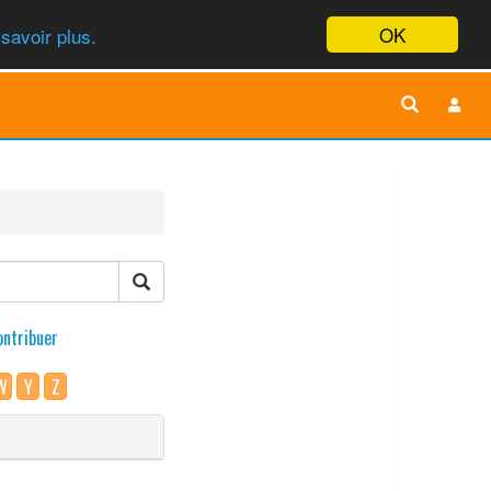
OK
savoir plus.
ontribuer
W
Y
Z