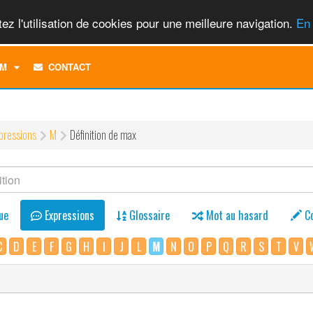
ez l'utilisation de cookies pour une meilleure navigation.
En 
TOGGLE
M
CONTACT
DROPDOWN
MENU
pressions
M
Définition de max
ue
Expressions
Glossaire
Mot au hasard
C
C
D
E
F
G
H
I
J
L
M
N
O
P
Q
R
S
T
V