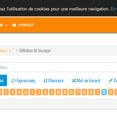
ez l'utilisation de cookies pour une meilleure navigation.
En 
TOGGLE
M
CONTACT
DROPDOWN
MENU
xique
T
Définition de touzepar
ue
Expressions
Glossaire
Mot au hasard
C
D
E
F
G
H
I
J
K
L
M
N
O
P
Q
R
S
T
U