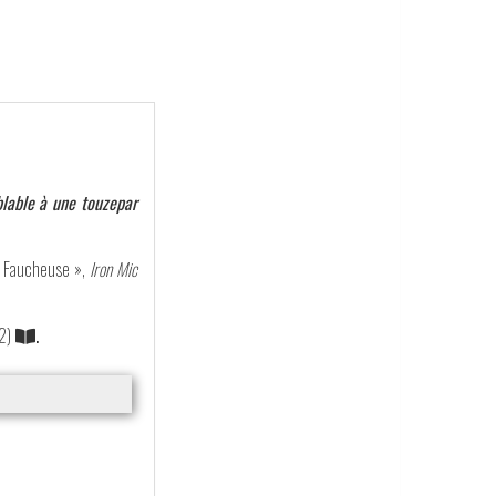
blable à une touzepar
a Faucheuse »,
Iron Mic
2)
.