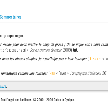
Commentaires
.
n groupe, orgie.
at vienne pour nous mettre le coup de grâce | On se nique entre nous sem
etto n'est pas un abri »,
Sur les chemins du retour
, 2009)
.
 dans les choses simples, je n'participe pas à leur touzepar
(
Ol Kainry
, « L
rt, romantique comme une touzepar
(
Niro
, « Fuyez »,
Paraplégique (Réédition)
, 201
ouze
.
. Tout l'argot des banlieues. © 2000 - 2026 Cobra le Cynique.