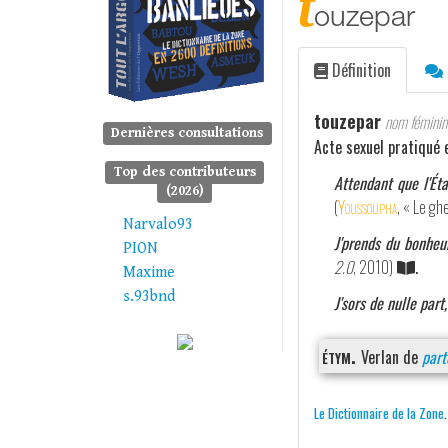
t
ouzepar
Définition
touzepar
nom féminin
Dernières consultations
Acte sexuel pratiqué e
Top des contributeurs
Attendant que l'Ét
(2026)
(
Youssoupha
, « Le gh
Narvalo93
J'prends du bonheur
PION
2.0
, 2010)
.
Maxime
s.93bnd
J'sors de nulle pa
étym.
Verlan de
part
Le Dictionnaire de la Zone