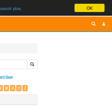
OK
savoir plus.
ontribuer
V
W
X
Y
Z