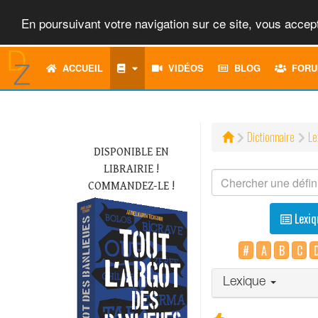
En poursuivant votre navigation sur ce site, vous accept
ACCUEIL
VIDÉOS
BLOG
FORU
Dictionnaire
Le
DISPONIBLE EN
LIBRAIRIE !
COMMANDEZ-LE !
Lexiq
#
A
B
C
Lexique