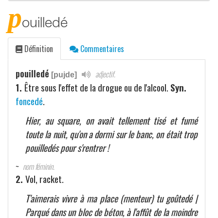
p
ouilledé
Définition
Commentaires
pouilledé
adjectif.
[pujde]
1.
Être sous l'effet de la drogue ou de l'alcool.
Syn.
foncedé
.
Hier, au square, on avait tellement tisé et fumé
toute la nuit, qu'on a dormi sur le banc, on était trop
pouilledés pour s'rentrer !
~
nom féminin.
2.
Vol, racket.
T'aimerais vivre à ma place (menteur) tu goûtedé |
Parqué dans un bloc de béton, à l'affût de la moindre