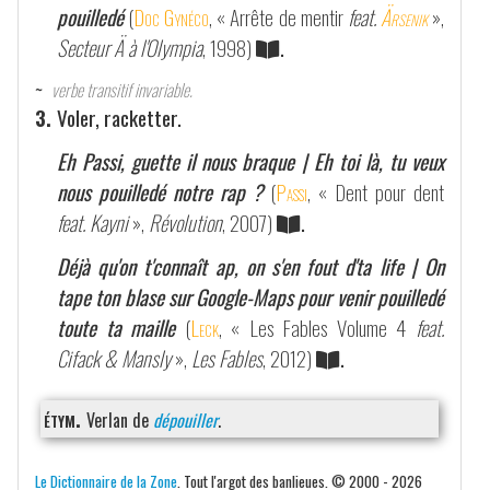
pouilledé
(
Doc Gynéco
, « Arrête de mentir
feat.
Ärsenik
»,
Secteur Ä à l'Olympia
, 1998)
.
~
verbe transitif invariable.
3.
Voler, racketter.
Eh Passi, guette il nous braque | Eh toi là, tu veux
nous pouilledé notre rap ?
(
Passi
, « Dent pour dent
feat. Kayni
»,
Révolution
, 2007)
.
Déjà qu'on t'connaît ap, on s'en fout d'ta life | On
tape ton blase sur Google-Maps pour venir pouilledé
toute ta maille
(
Leck
, « Les Fables Volume 4
feat.
Cifack & Mansly
»,
Les Fables
, 2012)
.
étym.
Verlan de
dépouiller
.
Le Dictionnaire de la Zone
. Tout l'argot des banlieues. © 2000 - 2026