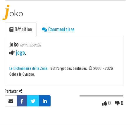
j
oko
Définition
Commentaires
joko
nom masculin.
jogo
.
Le Dictionnaire de la Zone
. Tout l'argot des banlieues. © 2000 - 2026
Cobra le Cynique.
Partager
0
0