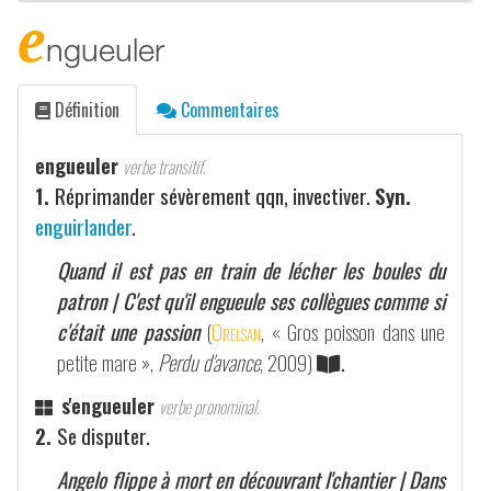
e
ngueuler
Définition
Commentaires
engueuler
verbe transitif.
1.
Réprimander sévèrement qqn, invectiver.
Syn.
enguirlander
.
Quand il est pas en train de lécher les boules du
patron | C'est qu'il engueule ses collègues comme si
c'était une passion
(
Orelsan
, « Gros poisson dans une
petite mare »,
Perdu d'avance
, 2009)
.
s'engueuler
verbe pronominal.
2.
Se disputer.
Angelo flippe à mort en découvrant l'chantier | Dans