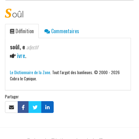
s
oûl
Définition
Commentaires
soûl, e
adjectif
ivre
.
Le Dictionnaire de la Zone
. Tout l'argot des banlieues. © 2000 - 2026
Cobra le Cynique.
Partager