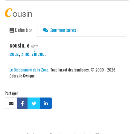
c
ousin
Définition
Commentaires
cousin, e
nom
couz
,
zinc
,
zincou
.
Le Dictionnaire de la Zone
. Tout l'argot des banlieues. © 2000 - 2026
Cobra le Cynique.
Partager