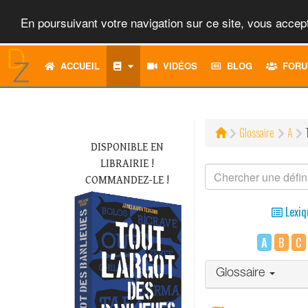
En poursuivant votre navigation sur ce site, vous accept
ACCUEIL
VIDÉOS
BLOG
FORU
Glossaire
A
DISPONIBLE EN
LIBRAIRIE !
COMMANDEZ-LE !
Lexiq
A
B
C
Glossaire