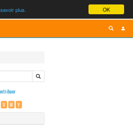
OK
savoir plus.
ontribuer
V
W
Y