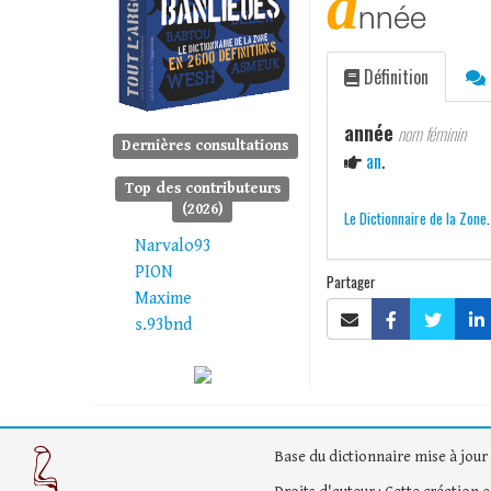
a
nnée
Définition
année
nom féminin
Dernières consultations
an
.
Top des contributeurs
(2026)
Le Dictionnaire de la Zone
Narvalo93
PION
Partager
Maxime
s.93bnd
Base du dictionnaire mise à jour 