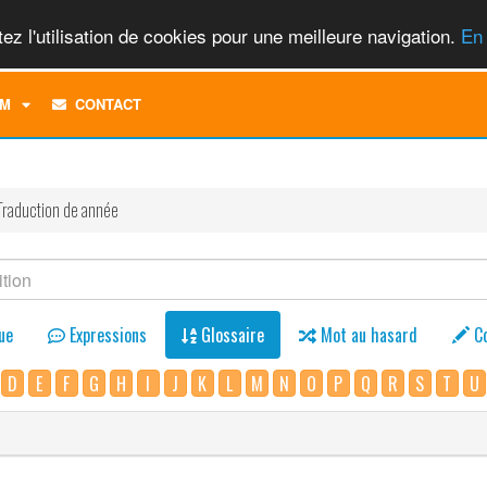
ez l'utilisation de cookies pour une meilleure navigation.
En 
TOGGLE
M
CONTACT
DROPDOWN
MENU
Traduction de année
ue
Expressions
Glossaire
Mot au hasard
C
D
E
F
G
H
I
J
K
L
M
N
O
P
Q
R
S
T
U