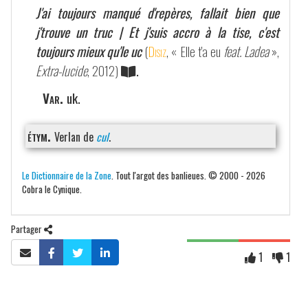
J'ai toujours manqué d'repères, fallait bien que
j'trouve un truc | Et j'suis accro à la tise, c'est
toujours mieux qu'le uc
(
Disiz
, « Elle t'a eu
feat. Ladea
»,
Extra-lucide
, 2012)
.
Var.
uk.
étym.
Verlan de
cul
.
Le Dictionnaire de la Zone
. Tout l'argot des banlieues. © 2000 - 2026
Cobra le Cynique.
Partager
1
1