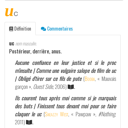
u
c
Définition
Commentaires
uc
nom masculin.
Postérieur, derrière, anus.
Aucune confiance en leur justice et si le proc
m'insulte | Comme une vulgaire salope de film de uc
| Obligé d'tirer sur ce fils de pute
(
Booba
, « Mauvais
garçon »,
Ouest Side
, 2006)
.
Ils courent tous après moi comme si je marquais
des buts | Finissent tous devant moi pour se faire
claquer le uc
(
Sneazzy West
, « Pawpaw »,
#Nothing
,
2011)
.