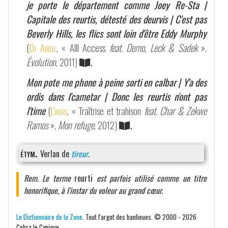
je porte le département comme Joey Re-Sta |
Capitale des reurtis, détesté des deurvis | C'est pas
Beverly Hills, les flics sont loin d'être Eddy Murphy
(
Dj Abdel
, « Alll Access
feat. Demo, Leck & Sadek
»,
Évolution
, 2011)
.
Mon pote me phone à peine sorti en calbar | Y'a des
ordis dans l'cametar | Donc les reurtis n'ont pas
l'time
(
L'indis
, « Traîtrise et trahison
feat. Char & Zekwe
Ramos
»,
Mon refuge
, 2012)
.
étym.
Verlan de
tireur
.
Rem. Le terme
reurti
est parfois utilisé comme un titre
honorifique, à l'instar du voleur au grand cœur.
Le Dictionnaire de la Zone
. Tout l'argot des banlieues. © 2000 - 2026
Cobra le Cynique.