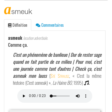
a
smeuk
Définition
Commentaires
asmeuk
locution adverbiale.
Comme ça.
C'est un phénomène de banlieue | Dur de rester sage
quand on fait partie de ce milieu | Pour moi, c'est
une journée comme tant d'autres | Check ça, c'est
asmeuk mon lauss
(
Sté Strausz
, « C'est la même
histoire (C'est asmeuk) »,
La Haine BO
, 1995)
.