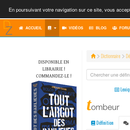
En poursuivant votre navigation sur ce site, vous accept
ACCUEIL
VIDÉOS
BLOG
FORU
Dictionnaire
Dé
DISPONIBLE EN
LIBRAIRIE !
COMMANDEZ-LE !
Lexiq
t
ombeur
Définition