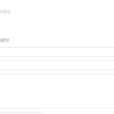
aire
ire