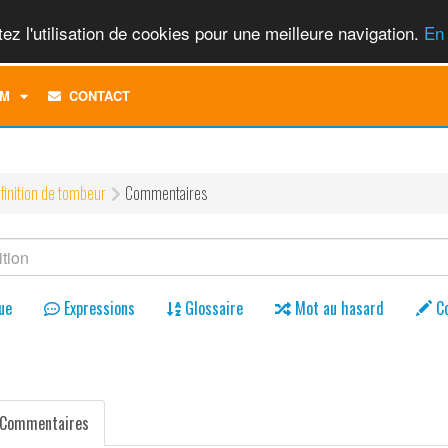
ez l'utilisation de cookies pour une meilleure navigation.
En 
TOGGLE
M
CONTACT
DROPDOWN
MENU
finition de tombeur
Commentaires
ue
Expressions
Glossaire
Mot au hasard
C
Commentaires