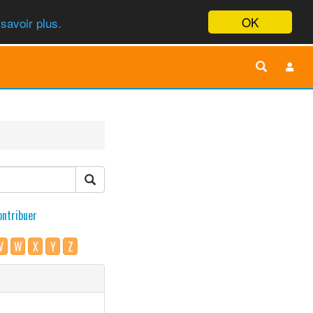
OK
savoir plus.
ontribuer
V
W
X
Y
Z