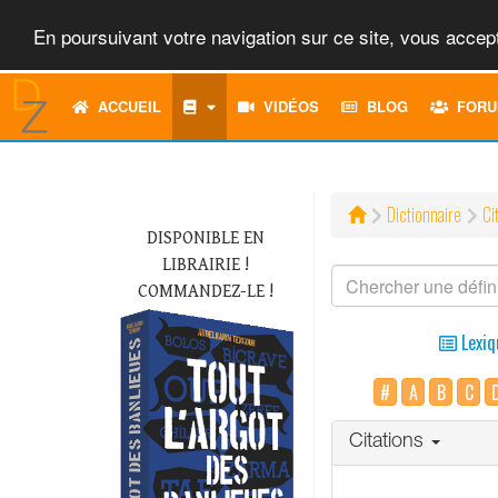
En poursuivant votre navigation sur ce site, vous accept
ACCUEIL
VIDÉOS
BLOG
FORU
Dictionnaire
Ci
DISPONIBLE EN
LIBRAIRIE !
COMMANDEZ-LE !
Lexiq
#
A
B
C
Citations