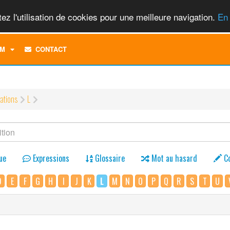
ez l'utilisation de cookies pour une meilleure navigation.
En 
TOGGLE
M
CONTACT
DROPDOWN
MENU
tations
L
ue
Expressions
Glossaire
Mot au hasard
C
D
E
F
G
H
I
J
K
L
M
N
O
P
Q
R
S
T
U