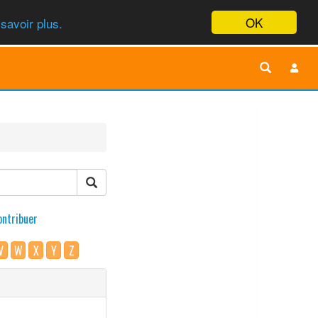
OK
savoir plus.
ontribuer
V
W
X
Y
Z