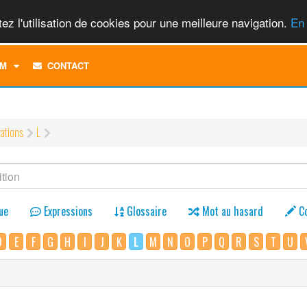
ez l'utilisation de cookies pour une meilleure navigation.
En 
TOGGLE
M
CONTACT
DROPDOWN
MENU
tations
L
ue
Expressions
Glossaire
Mot au hasard
C
D
E
F
G
H
I
J
K
L
M
N
O
P
Q
R
S
T
U