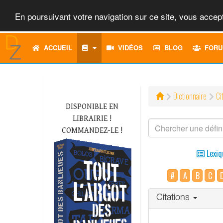
En poursuivant votre navigation sur ce site, vous accept
ACCUEIL
VIDÉOS
BLOG
FORU
Dictionnaire
Ci
DISPONIBLE EN
LIBRAIRIE !
COMMANDEZ-LE !
Lexiq
#
A
B
C
Citations