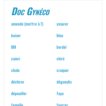
Doc Gynéco
amende (mettre à l')
assurer
baiser
bleu
BM
bordel
cainri
chiré
clodo
craquer
déchirer
dégueulis
dépouiller
faya
femelle
fourrer