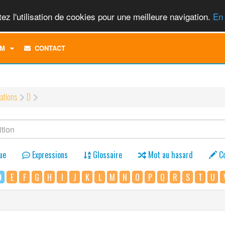
ez l'utilisation de cookies pour une meilleure navigation.
En 
TOGGLE
M
CONTACT
DROPDOWN
MENU
tations
D
ue
Expressions
Glossaire
Mot au hasard
C
D
E
F
G
H
I
J
K
L
M
N
O
P
Q
R
S
T
U