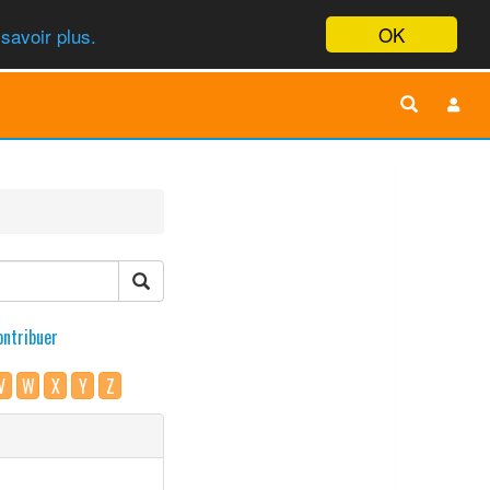
OK
savoir plus.
ontribuer
V
W
X
Y
Z