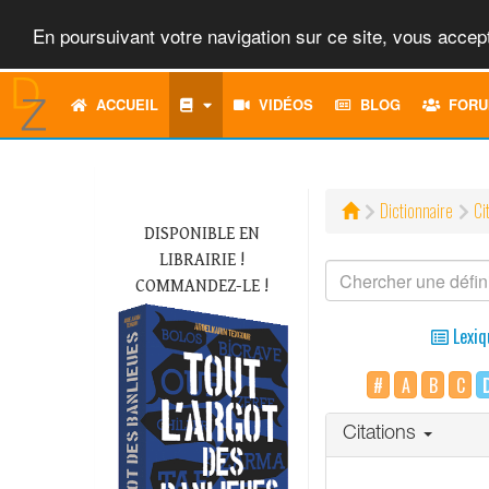
En poursuivant votre navigation sur ce site, vous accept
ACCUEIL
VIDÉOS
BLOG
FORU
Dictionnaire
Ci
DISPONIBLE EN
LIBRAIRIE !
COMMANDEZ-LE !
Lexiq
#
A
B
C
Citations