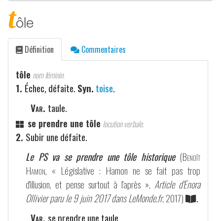
t
ôle
Définition
Commentaires
tôle
nom féminin.
1.
Échec, défaite.
Syn.
toise
.
Var.
taule.
se prendre une tôle
locution verbale.
2.
Subir une défaite.
Le PS va se prendre une tôle historique
(
Benoît
Hamon
, « Législative : Hamon ne se fait pas trop
d'illusion, et pense surtout à l'après »,
Article d'Enora
Ollivier paru le 9 juin 2017 dans LeMonde.fr
, 2017)
.
Var.
se prendre une taule.