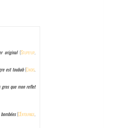
r original
(
Stupeflip
,
gre est toubab
(
L'indis
,
s gros que mon reflet
s bombées
(
L'Entourage
,