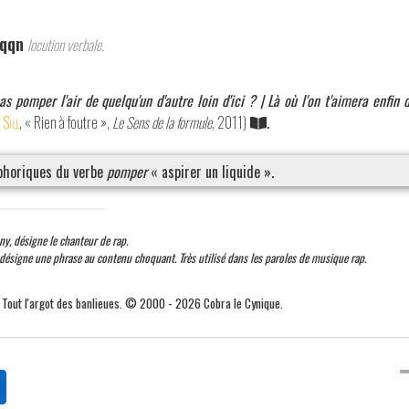
 qqn
locution verbale.
as pomper l'air de quelqu'un d'autre loin d'ici ? | Là où l'on t'aimera enfin
 Sill
, « Rien à foutre »,
Le Sens de la formule
, 2011)
.
phoriques du verbe
pomper
« aspirer un liquide ».
y, désigne le chanteur de rap.
désigne une phrase au contenu choquant. Très utilisé dans les paroles de musique rap.
. Tout l'argot des banlieues. © 2000 - 2026 Cobra le Cynique.