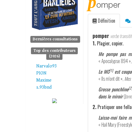
p
omper
Définition
pomper
verbe transitif
Dernières consultations
1.
Plagier, copier.
Top des contributeurs
Me pompe pas ma f
(2026)
« Apocalypse 894 »
Narvalo93
[1]
Le MC
est coupab
PION
« Ils m'ont dit »,
Mes 
Maxime
s.93bnd
[2
Grosse punchline
dans le miroir
(
John
2.
Pratiquer une fella
Laisse-moi faire m
« Hail Mary (Freestyl