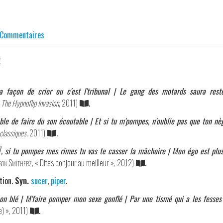
Commentaires
.
açon de crier ou c'est l'tribunal | Le gang des motards saura reste
,
The Hypnoflip Invasion
, 2011)
.
le de faire du son écoutable | Et si tu m'pompes, n'oublie pas que ton nè
classiques
, 2011)
.
]
, si tu pompes mes rimes tu vas te casser la mâchoire | Mon égo est plu
son Smitherz
, « Dites bonjour au meilleur », 2012)
.
tion.
Syn.
sucer
,
piper
.
on blé | M'faire pomper mon sexe gonflé | Par une tismé qui a les fesse
e) », 2011)
.