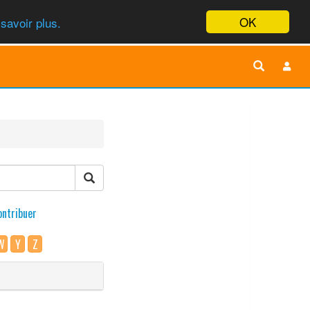
OK
savoir plus.
ontribuer
W
Y
Z