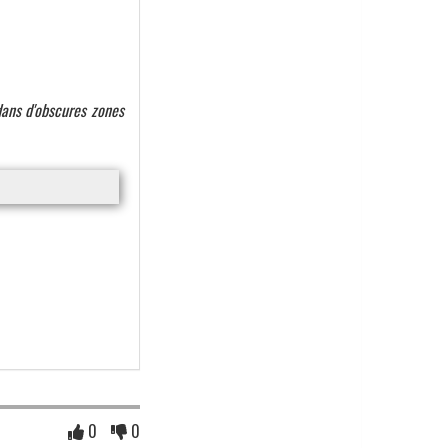
 dans d'obscures zones
0
0