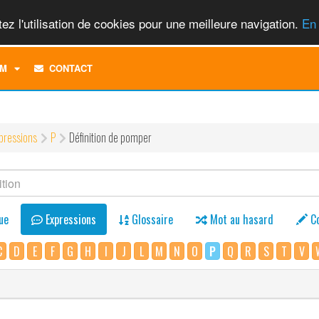
ez l'utilisation de cookies pour une meilleure navigation.
En 
TOGGLE
M
CONTACT
DROPDOWN
MENU
pressions
P
Définition de pomper
ue
Expressions
Glossaire
Mot au hasard
C
C
D
E
F
G
H
I
J
L
M
N
O
P
Q
R
S
T
V