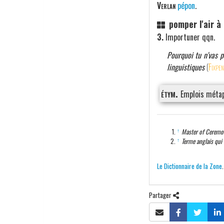
Verlan
pépon
.
pomper l'air à
3.
Importuner qqn.
Pourquoi tu n'vas p
linguistiques
(
Fixpen
étym.
Emplois méta
↑
Master of Ceremon
↑
Terme anglais qui 
Le Dictionnaire de la Zone
Partager