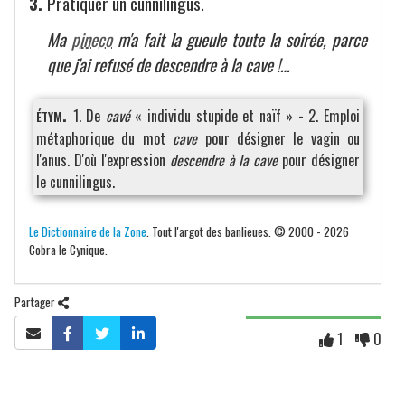
3.
Pratiquer un cunnilingus.
Ma
pineco
m'a fait la gueule toute la soirée, parce
que j'ai refusé de descendre à la cave !…
étym.
1. De
cavé
« individu stupide et naïf » - 2. Emploi
métaphorique du mot
cave
pour désigner le vagin ou
l'anus. D'où l'expression
descendre à la cave
pour désigner
le cunnilingus.
Le Dictionnaire de la Zone
. Tout l'argot des banlieues. © 2000 - 2026
Cobra le Cynique.
Partager
1
0