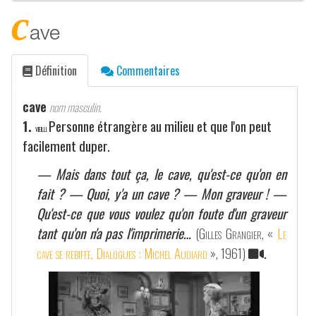
c
ave
Définition
Commentaires
cave
nom masculin.
1.
Personne étrangère au milieu et que l'on peut
VIEILLI.
facilement duper.
— Mais dans tout ça, le cave, qu'est-ce qu'on en
fait ? — Quoi, y'a un cave ? — Mon graveur ! —
Qu'est-ce que vous voulez qu'on foute d'un graveur
tant qu'on n'a pas l'imprimerie…
(
Gilles Grangier
, «
Le
cave se rebiffe, Dialogues : Michel Audiard
», 1961)
.