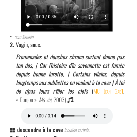
~
nom féminin.
2.
Vagin, anus.
Promenades et douches chrono surtout donne pas
ton dos, | Car l'histoire d'la savonnette est fumée
depuis bonne lurette, | Certains vilains, depuis
longtemps aux oubliettes en veulent à ta cave | À toi
de n'pas leurs r'filer les clefs
(
MC Jean Gab'1
,
« Donjon »,
Ma vie
, 2003)
.
descendre à la cave
locution verbale.