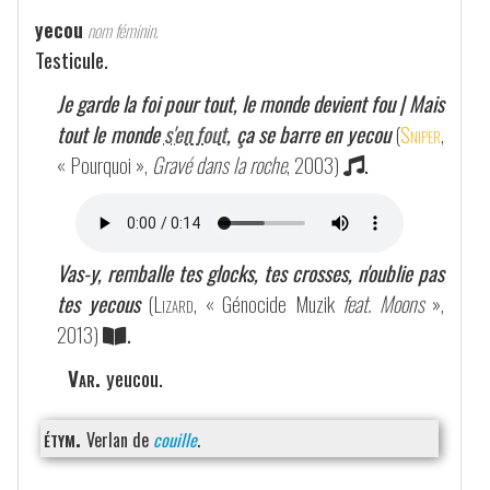
yecou
nom féminin.
Testicule.
Je garde la foi pour tout, le monde devient fou | Mais
tout le monde
s'en fout
, ça se barre en yecou
(
Sniper
,
« Pourquoi »,
Gravé dans la roche
, 2003)
.
Vas-y, remballe tes glocks, tes crosses, n'oublie pas
tes yecous
(
Lizard
, « Génocide Muzik
feat. Moons
»,
2013)
.
Var.
yeucou.
étym.
Verlan de
couille
.