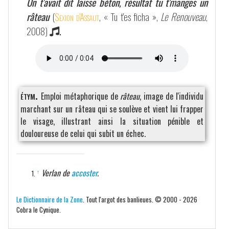
On t'avait dit laisse béton, résultat tu t'manges un
râteau
(
Sexion d'Assaut
, « Tu t'es ficha »,
Le Renouveau
,
2008)
.
étym.
Emploi métaphorique de
râteau
, image de l'individu
marchant sur un râteau qui se soulève et vient lui frapper
le visage, illustrant ainsi la situation pénible et
douloureuse de celui qui subit un échec.
Verlan de
accoster
.
↑
Le Dictionnaire de la Zone
. Tout l'argot des banlieues. © 2000 - 2026
Cobra le Cynique.