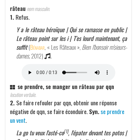
râteau
nom masculin.
1.
Refus.
Y a le râteau héroïque | Qui se ramasse en public |
Le râteau point sur les i | T'es lourd maintenant, ça
suffit
(
Bénabar
, « Les Râteaux »,
Bien l'bonsoir m'sieurs-
dames
, 2012)
.
se prendre, se manger un râteau par qqn
locution verbale.
2.
Se faire refouler par qqn, obtenir une réponse
négative de qqn, se faire éconduire.
Syn.
se prendre
un vent
.
[1]
La go tu veux l'asté-co
, l'épater devant tes potos |