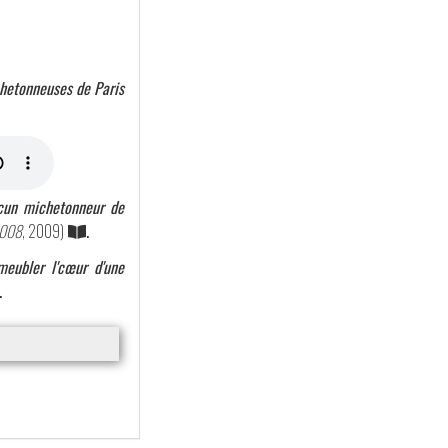
ichetonneuses de Paris
ucun michetonneur de
2008
, 2009)
.
meubler l'cœur d'une
.