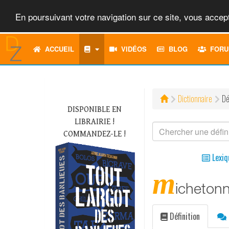
En poursuivant votre navigation sur ce site, vous accept
ACCUEIL
VIDÉOS
BLOG
FORU
Dictionnaire
Dé
DISPONIBLE EN
LIBRAIRIE !
COMMANDEZ-LE !
Lexiq
m
icheton
Définition