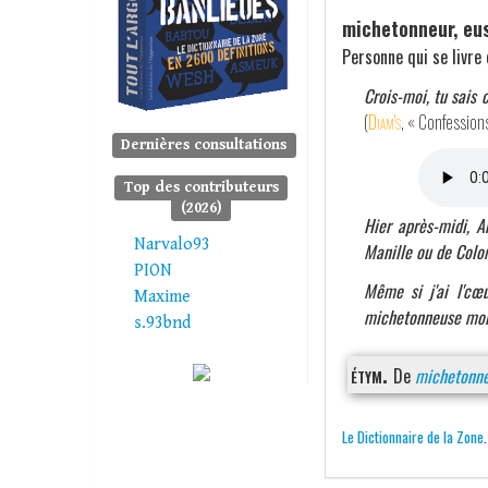
michetonneur, eu
Personne qui se livre 
Crois-moi, tu sais 
(
Diam's
, « Confessio
Dernières consultations
Top des contributeurs
(2026)
Hier après-midi, 
Narvalo93
Manille ou de Colo
PION
Même si j'ai l'cœu
Maxime
michetonneuse mo
s.93bnd
étym.
De
michetonne
Le Dictionnaire de la Zone