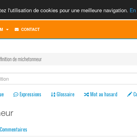
ez l'utilisation de cookies pour une meilleure navigation.
En 
TOGGLE
M
CONTACT
DROPDOWN
MENU
finition de michetonneur
ue
Expressions
Glossaire
Mot au hasard
C
neur
Commentaires