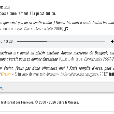
se
nom.
occasionnellement à la prostitution.
ce que c'est que de se sentir trahie, | Quand ton mari a sauté toutes les m
ns nocturnes
feat. Vitaa
»,
Dans ma bulle
, 2006)
.
Anastasia m'a donné un plaisir extrême. Aucune masseuse de Bangkok, a
mbo n'aurait pu m'en donner davantage.
(
Gabriel Matzneff
,
Carnets noirs 2007-
r éteint, j'veux pas d'une allumeuse moi | J'suis remplis d'vices, peut 
i
(
Fababy
, « Si tu veux de moi
feat. Atheena
»,
La Symphonie des chargeurs
, 2012)
r
.
. Tout l'argot des banlieues. © 2000 - 2026 Cobra le Cynique.