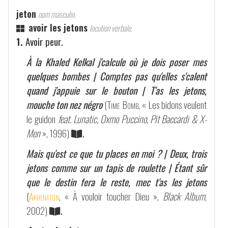
jeton
nom masculin.
avoir les jetons
locution verbale.
1.
Avoir peur.
À la Khaled Kelkal j'calcule où je dois poser mes
quelques bombes | Comptes pas qu'elles s'calent
quand j'appuie sur le bouton | T'as les jetons,
mouche ton nez négro
(
Time Bomb
, « Les bidons veulent
le guidon
feat. Lunatic, Oxmo Puccino, Pit Baccardi & X-
Men
», 1996)
.
Mais qu'est ce que tu places en moi ? | Deux, trois
jetons comme sur un tapis de roulette | Étant sûr
que le destin fera le reste, mec t'as les jetons
(
Akhenaton
, « À vouloir toucher Dieu »,
Black Album
,
2002)
.