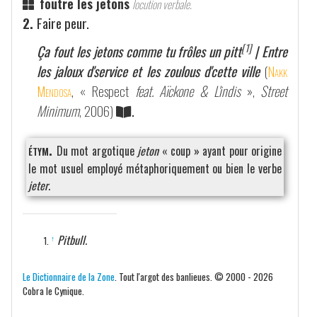
foutre les jetons
locution verbale.
2.
Faire peur.
[1]
Ça fout les jetons comme tu frôles un pitt
| Entre
les jaloux d'service et les zoulous d'cette ville
(
Nakk
Mendosa
, « Respect
feat. Aïckone & L'indis
»,
Street
Minimum
, 2006)
.
étym.
Du mot argotique
jeton
« coup » ayant pour origine
le mot usuel employé métaphoriquement ou bien le verbe
jeter
.
Pitbull.
↑
Le Dictionnaire de la Zone
. Tout l'argot des banlieues. © 2000 - 2026
Cobra le Cynique.