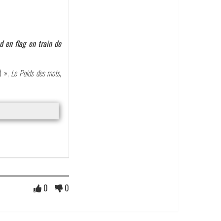
nd en flag en train de
d »,
Le Poids des mots
,
0
0