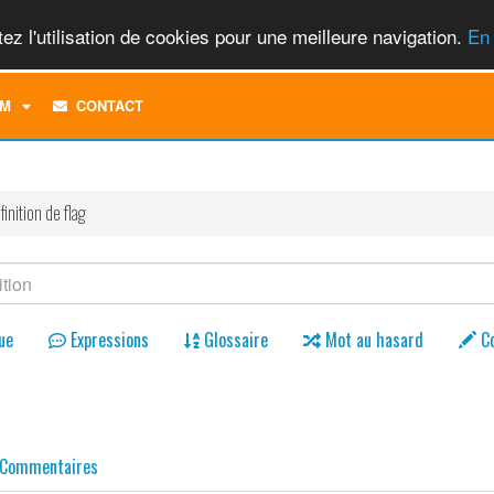
ez l'utilisation de cookies pour une meilleure navigation.
En 
TOGGLE
M
CONTACT
DROPDOWN
MENU
finition de flag
ue
Expressions
Glossaire
Mot au hasard
C
Commentaires