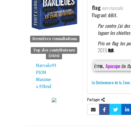
flag
nom masculin.
Flagrant délit.
Par contre j'ai des
taguer les chiottes
Dernières consultations
Pris en flag les p
2011)
.
Top des contributeurs
(2026)
étym.
Apocope
de
fl
Narvalo93
PION
Maxime
Le Dictionnaire de la Zone
s.93bnd
Partager