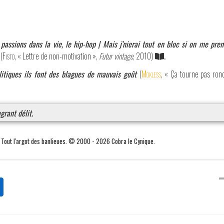
 passions dans la vie, le hip-hop | Mais j'nierai tout en bloc si on me pre
(
Fisto
, « Lettre de non-motivation »,
Futur vintage
, 2010)
.
olitiques ils font des blagues de mauvais goût
(
Mokless
, « Ça tourne pas ron
agrant délit
.
. Tout l'argot des banlieues. © 2000 - 2026 Cobra le Cynique.