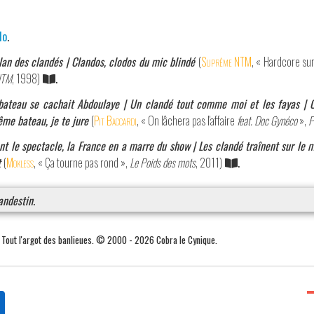
do
.
 clan des clandés | Clandos, clodos du mic blindé
(
Suprême NTM
, « Hardcore su
NTM
, 1998)
.
ateau se cachait Abdoulaye | Un clandé tout comme moi et les fayas |
me bateau, je te jure
(
Pit Baccardi
, « On lâchera pas l'affaire
feat. Doc Gynéco
»,
P
nt le spectacle, la France en a marre du show | Les clandé traînent sur le 
t
(
Mokless
, « Ça tourne pas rond »,
Le Poids des mots
, 2011)
.
andestin
.
. Tout l'argot des banlieues. © 2000 - 2026 Cobra le Cynique.