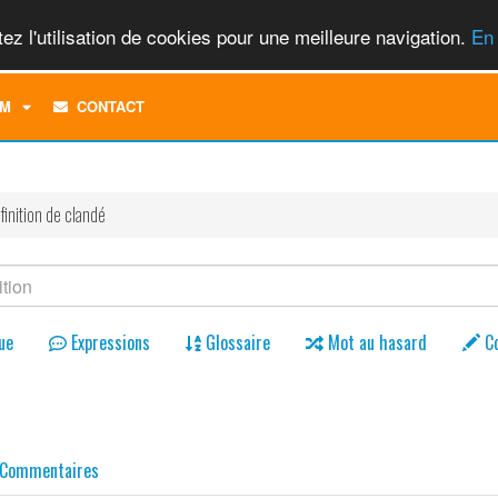
ez l'utilisation de cookies pour une meilleure navigation.
En 
TOGGLE
M
CONTACT
DROPDOWN
MENU
finition de clandé
ue
Expressions
Glossaire
Mot au hasard
C
Commentaires