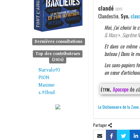
clandé
nom.
Clandestin.
Syn.
clan
Moi, j'ai choisi le
& Mass
»,
Suprême 
Dernières consultations
Et dans ce même b
bateau | Dans le mê
Top des contributeurs
(2026)
Les sans-papiers fo
Narvalo93
un cœur d'artichau
PION
Maxime
étym.
Apocope
de
cl
s.93bnd
Le Dictionnaire de la Zone
Partager