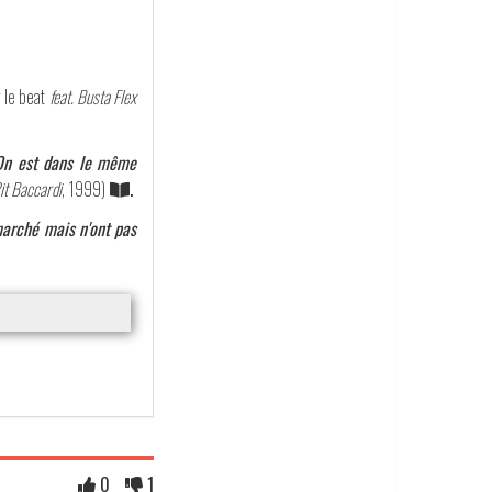
r le beat
feat. Busta Flex
 On est dans le même
it Baccardi
, 1999)
.
marché mais n'ont pas
0
1