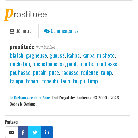
p
rostituée
Définition
Commentaires
prostituée
nom féminin
biatch
,
gagneuse
,
gueuse
,
kahba
,
karba
,
micheto
,
micheton
,
michetonneuse
,
pouf
,
pouffe
,
pouffiasse
,
poufiasse
,
putain
,
pute
,
radasse
,
radeuse
,
tainp
,
tainpu
,
tchebi
,
tcheubi
,
teup
,
teupu
,
timp
.
Le Dictionnaire de la Zone
. Tout l'argot des banlieues. © 2000 - 2026
Cobra le Cynique.
Partager