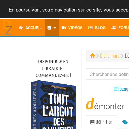
En poursuivant votre navigation sur ce site, vous accept
ACCUEIL
VIDÉOS
BLOG
FORU
Dictionnaire
Dé
DISPONIBLE EN
LIBRAIRIE !
COMMANDEZ-LE !
Lexiq
d
émonter
Définition