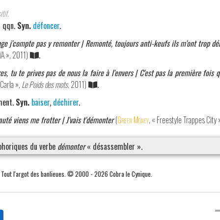
tif.
r qqn.
Syn.
défoncer
.
nge j'compte pas y remonter | Remonté, toujours anti-keufs ils m'ont trop d
A », 2011)
.
 tu te prives pas de nous la faire à l'envers | C'est pas la première fois 
 Carla »,
Le Poids des mots
, 2011)
.
ment.
Syn.
baiser
,
déchirer
.
auté viens me frotter | J'vais t'démonter
(
Green Money
, « Freestyle Trappes City 
phoriques du verbe
démonter
« désassembler ».
. Tout l'argot des banlieues. © 2000 - 2026 Cobra le Cynique.