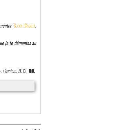
émonter
(
Sexion d'Assaut
,
que je te démontes au
»,
Phantom
, 2012)
.