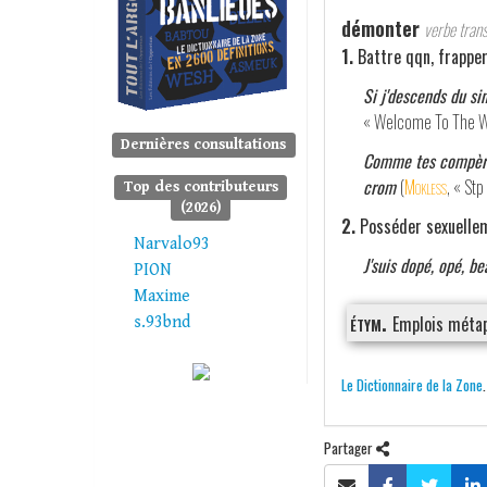
démonter
verbe transi
1.
Battre qqn, frappe
Si j'descends du si
« Welcome To The W
Dernières consultations
Comme tes compères,
crom
(
Mokless
, « Stp
Top des contributeurs
(2026)
2.
Posséder sexuelle
Narvalo93
J'suis dopé, opé, be
PION
Maxime
étym.
Emplois méta
s.93bnd
Le Dictionnaire de la Zone
Partager