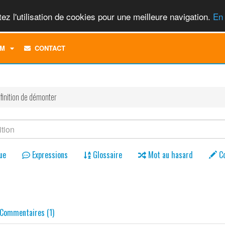
ez l'utilisation de cookies pour une meilleure navigation.
En 
TOGGLE
M
CONTACT
DROPDOWN
MENU
finition de démonter
ue
Expressions
Glossaire
Mot au hasard
C
Commentaires (1)