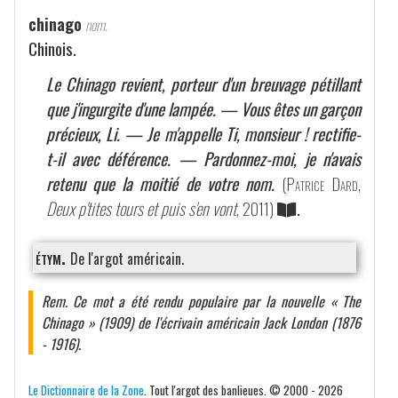
chinago
nom.
Chinois.
Le Chinago revient, porteur d'un breuvage pétillant
que j'ingurgite d'une lampée. — Vous êtes un garçon
précieux, Li. — Je m'appelle Ti, monsieur ! rectifie-
t-il avec déférence. — Pardonnez-moi, je n'avais
retenu que la moitié de votre nom.
(
Patrice Dard
,
Deux p'tites tours et puis s'en vont
, 2011)
.
étym.
De l'argot américain.
Rem. Ce mot a été rendu populaire par la nouvelle « The
Chinago » (1909) de l'écrivain américain Jack London (1876
- 1916).
Le Dictionnaire de la Zone
. Tout l'argot des banlieues. © 2000 - 2026