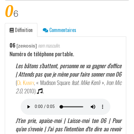
0
6
Définition
Commentaires
06
nom masculin.
[zeʀosis]
Numéro de téléphone portable.
Les bâtons s'battent, personne ne va gagner d'office
| Attends pas que je mène pour faire sonner mon 06
(
Ol Kainry
, « Madison Square
feat. Mike Kenli
»,
Iron Mic
2.0
, 2010)
.
J't'en prie, apaise-moi | Laisse-moi ton 06 | Pour
qu'on s'revoie | J'ai pas l'intention d'te dire au revoir