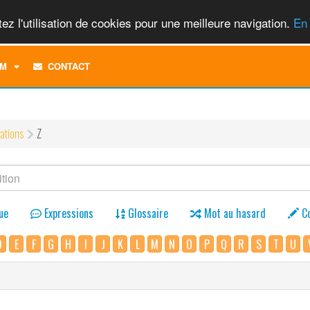
ez l'utilisation de cookies pour une meilleure navigation.
En 
TOGGLE
M
CONTACT
DROPDOWN
MENU
tations
Z
ue
Expressions
Glossaire
Mot au hasard
C
D
E
F
G
H
I
J
K
L
M
N
O
P
Q
R
S
T
U