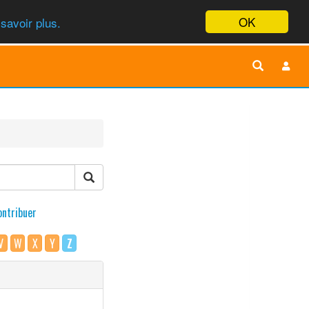
OK
savoir plus.
ontribuer
V
W
X
Y
Z