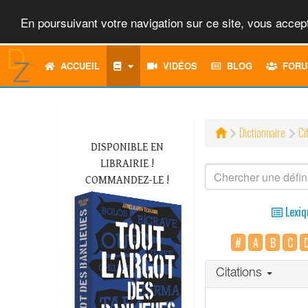
En poursuivant votre navigation sur ce site, vous accept
ACCUEIL
VIDÉOS
BLOG
FORU
Dictionnaire
Ci
DISPONIBLE EN
LIBRAIRIE !
COMMANDEZ-LE !
Lexiq
#
A
B
C
Citations