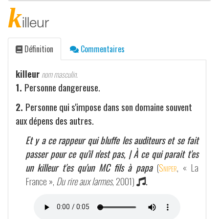
k
illeur
Définition
Commentaires
killeur
nom masculin.
1.
Personne dangereuse.
2.
Personne qui s'impose dans son domaine souvent
aux dépens des autres.
Et y a ce rappeur qui bluffe les auditeurs et se fait
passer pour ce qu'il n'est pas, | À ce qui parait t'es
un killeur t'es qu'un MC fils à papa
(
Sniper
, « La
France »,
Du rire aux larmes
, 2001)
.