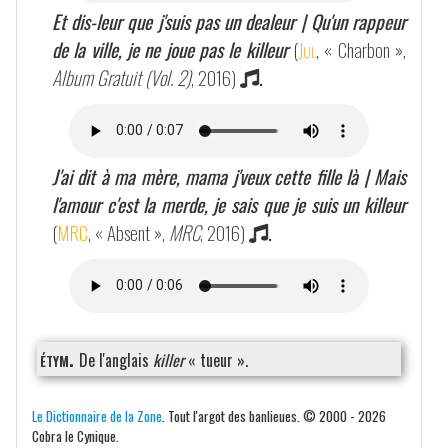
Et dis-leur que j'suis pas un dealeur | Qu'un rappeur
de la ville, je ne joue pas le killeur
(
Jul
, « Charbon »,
Album Gratuit (Vol. 2)
, 2016)
.
J'ai dit à ma mère, mama j'veux cette fille là | Mais
l'amour c'est la merde, je sais que je suis un killeur
(
MRC
, « Absent »,
MRC
, 2016)
.
étym.
De l'anglais
killer
« tueur ».
Le Dictionnaire de la Zone
. Tout l'argot des banlieues. © 2000 - 2026
Cobra le Cynique.